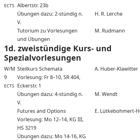
Albertstr. 23b
ECTS
Übungen dazu: 2-stündig n.
H. R. Lerche
V.
Tutorium zu Vorlesungen
M. Rudmann
und Übungen
1d. zweistündige Kurs- und
Spezialvorlesungen
W/M
Steilkurs Schemata
A. Huber-Klawitter
9
Vorlesung: Fr 8–10, SR 404,
Eckerstr. 1
ECTS
Übungen dazu: 4-stündig n.
M. Wendt
V.
Futures and Options
E. Lütkebohmert-H
Vorlesung: Mo 12–14, KG III,
HS 3219
Übungen dazu: Mo 14-16, KG