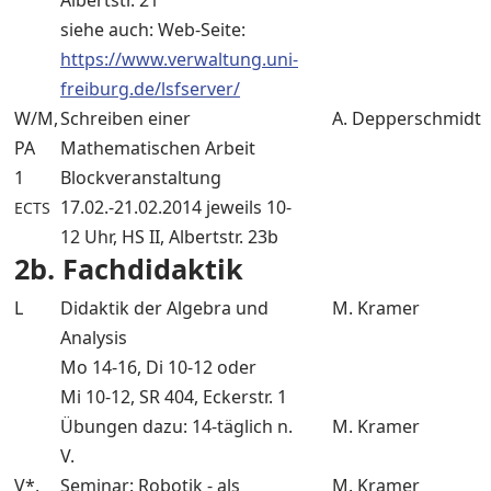
Albertstr. 21
siehe auch: Web-Seite:
https://www.verwaltung.uni-
freiburg.de/lsfserver/
W/M,
Schreiben einer
A. Depperschmidt
PA
Mathematischen Arbeit
1
Blockveranstaltung
17.02.-21.02.2014 jeweils 10-
ECTS
12 Uhr, HS II, Albertstr. 23b
2b. Fachdidaktik
L
Didaktik der Algebra und
M. Kramer
Analysis
Mo 14-16, Di 10-12 oder
Mi 10-12, SR 404, Eckerstr. 1
Übungen dazu: 14-täglich n.
M. Kramer
V.
V*,
Seminar: Robotik - als
M. Kramer