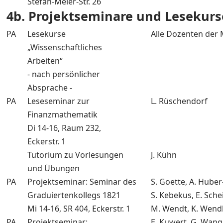
Stefan-Meier-Str. 26
4b. Projektseminare und Lesekurs
PA
Lesekurse
Alle Dozenten der
„Wissenschaftliches
Arbeiten“
- nach persönlicher
Absprache -
PA
Leseseminar zur
L. Rüschendorf
Finanzmathematik
Di 14-16, Raum 232,
Eckerstr. 1
Tutorium zu Vorlesungen
J. Kühn
und Übungen
PA
Projektseminar: Seminar des
S. Goette, A. Huber-
Graduiertenkollegs 1821
S. Kebekus, E. Sche
Mi 14-16, SR 404, Eckerstr. 1
M. Wendt, K. Wend
PA
Projektseminar:
E. Kuwert, G. Wang