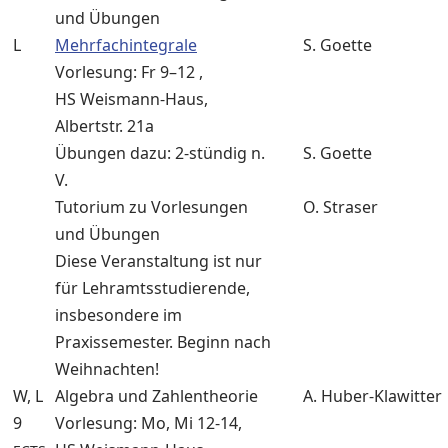
und Übungen
L
Mehrfachintegrale
S. Goette
Vorlesung: Fr 9–12 ,
HS Weismann-Haus,
Albertstr. 21a
Übungen dazu: 2-stündig n.
S. Goette
V.
Tutorium zu Vorlesungen
O. Straser
und Übungen
Diese Veranstaltung ist nur
für Lehramtsstudierende,
insbesondere im
Praxissemester. Beginn nach
Weihnachten!
W, L
Algebra und Zahlentheorie
A. Huber-Klawitter
9
Vorlesung: Mo, Mi 12-14,