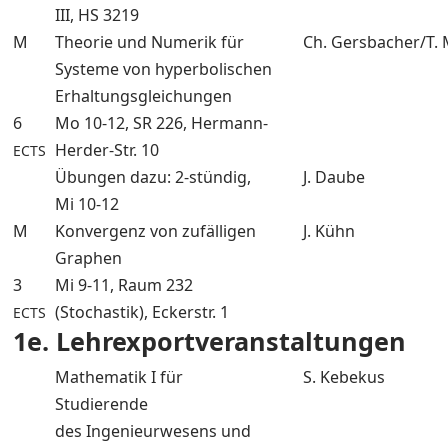
III, HS 3219
M
Theorie und Numerik für
Ch. Gersbacher/T. 
Systeme von hyperbolischen
Erhaltungsgleichungen
6
Mo 10-12, SR 226, Hermann-
Herder-Str. 10
ECTS
Übungen dazu: 2-stündig,
J. Daube
Mi 10-12
M
Konvergenz von zufälligen
J. Kühn
Graphen
3
Mi 9-11, Raum 232
(Stochastik), Eckerstr. 1
ECTS
1e. Lehrexportveranstaltungen
Mathematik I für
S. Kebekus
Studierende
des Ingenieurwesens und