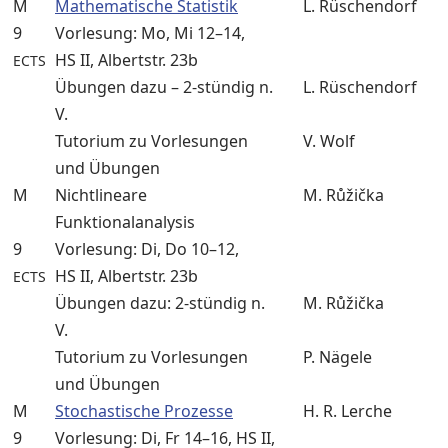
M
Mathematische Statistik
L. Rüschendorf
9
Vorlesung: Mo, Mi 12–14,
HS II, Albertstr. 23b
ECTS
Übungen dazu – 2-stündig n.
L. Rüschendorf
V.
Tutorium zu Vorlesungen
V. Wolf
und Übungen
M
Nichtlineare
M. Růžička
Funktionalanalysis
9
Vorlesung: Di, Do 10–12,
HS II, Albertstr. 23b
ECTS
Übungen dazu: 2-stündig n.
M. Růžička
V.
Tutorium zu Vorlesungen
P. Nägele
und Übungen
M
Stochastische Prozesse
H. R. Lerche
9
Vorlesung: Di, Fr 14–16, HS II,