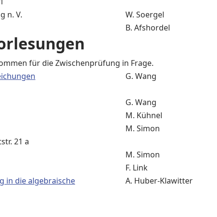
21
 n. V.
W. Soergel
B. Afshordel
vorlesungen
ommen für die Zwischenprüfung in Frage.
leichungen
G. Wang
G. Wang
M. Kühnel
M. Simon
tr. 21 a
M. Simon
F. Link
 in die algebraische
A. Huber-Klawitter