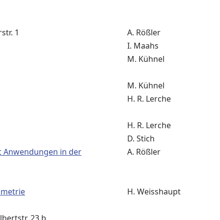
str. 1
A. Rößler
I. Maahs
M. Kühnel
M. Kühnel
H. R. Lerche
H. R. Lerche
D. Stich
it Anwendungen in der
A. Rößler
ometrie
H. Weisshaupt
lbertstr. 23 b