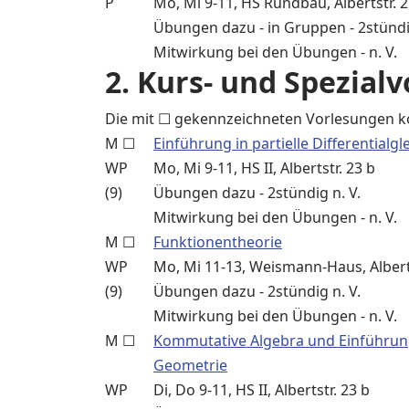
P
Mo, Mi 9-11, HS Rundbau, Albertstr. 
Übungen dazu - in Gruppen - 2stündig
Mitwirkung bei den Übungen - n. V.
2. Kurs- und Spezial
Die mit ☐ gekennzeichneten Vorlesungen k
M ☐
Einführung in partielle Differentialg
WP
Mo, Mi 9-11, HS II, Albertstr. 23 b
(9)
Übungen dazu - 2stündig n. V.
Mitwirkung bei den Übungen - n. V.
M ☐
Funktionentheorie
WP
Mo, Mi 11-13, Weismann-Haus, Alberts
(9)
Übungen dazu - 2stündig n. V.
Mitwirkung bei den Übungen - n. V.
M ☐
Kommutative Algebra und Einführung
Geometrie
WP
Di, Do 9-11, HS II, Albertstr. 23 b