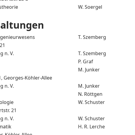
stheorie
W. Soergel
taltungen
Ingenieurwesens
T. Szemberg
 21
 n. V.
T. Szemberg
P. Graf
M. Junker
, Georges-Köhler-Allee
 n. V.
M. Junker
N. Röttgen
ologie
W. Schuster
tstr. 21
 n. V.
W. Schuster
matik
H. R. Lerche
s-Köhler-Allee