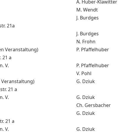
A. Huber-Klawitter
M. Wendt
J. Burdges
tr. 21a
J. Burdges
N. Frohn
gen Veranstaltung)
P. Pfaffelhuber
. 21 a
. V.
P. Pfaffelhuber
V. Pohl
n Veranstaltung)
G. Dziuk
tr. 21 a
. V.
G. Dziuk
Ch. Gersbacher
G. Dziuk
r. 21 a
. V.
G. Dziuk