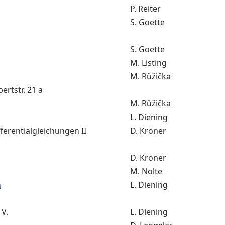
P. Reiter
S. Goette
S. Goette
M. Listing
M. Růžička
rtstr. 21 a
M. Růžička
L. Diening
ferentialgleichungen II
D. Kröner
D. Kröner
M. Nolte
n
L. Diening
 V.
L. Diening