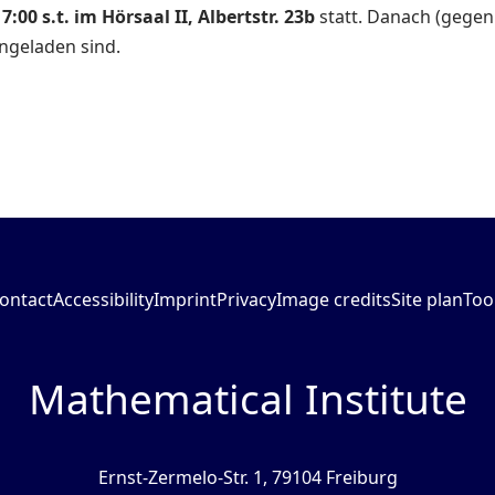
7:00 s.t. im
Hörsaal II, Albertstr. 23b
statt. Danach (gegen 
ngeladen sind.
ontact
Accessibility
Imprint
Privacy
Image credits
Site plan
Too
Mathematical Institute
Ernst-Zermelo-Str. 1, 79104 Freiburg