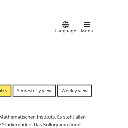
Language
Menu
lks
Semesterly view
Weekly view
thematischen Instituts. Es steht allen
ie Studierenden. Das Kolloquium findet