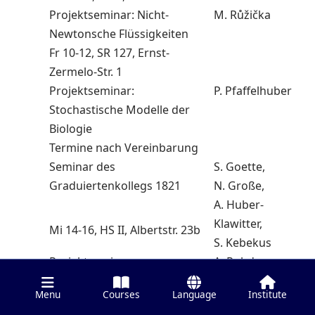
Projektseminar: Nicht-
M. Růžička
Newtonsche Flüssigkeiten
Fr 10-12, SR 127, Ernst-
Zermelo-Str. 1
Projektseminar:
P. Pfaffelhuber
Stochastische Modelle der
Biologie
Termine nach Vereinbarung
Seminar des
S. Goette,
Graduiertenkollegs 1821
N. Große,
A. Huber-
Klawitter,
Mi 14-16, HS II, Albertstr. 23b
S. Kebekus
Projektseminar:
A. Rohde
Nonparametric Maximum
Menu
Courses
Language
Institute
Likelihood Estimation