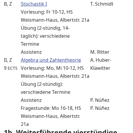
B, Z
Stochastik I
T. Schmidt
Vorlesung: Fr 10-12, HS
Weismann-Haus, Albertstr. 21a
Übung (2-stündig, 14-
täglich): verschiedene
Termine
Assistenz
M. Ritter
II, Z
Algebra und Zahlentheorie
A. Huber-
9
Vorlesung: Mo, Mi 10-12, HS
Klawitter
ECTS
Weismann-Haus, Albertstr. 21a
Übung (2-stündig):
verschiedene Termine
Assistenz
P. Núñez
Fragestunde: Mo 16-18, HS
P. Núñez
Weismann-Haus, Albertstr.
21a
1b. Weiterführende vierstündige