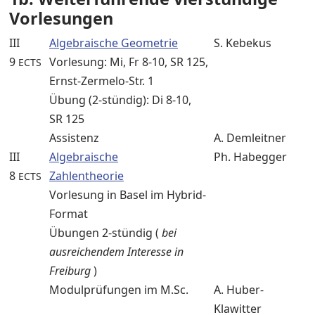
Vorlesungen
III
Algebraische Geometrie
S. Kebekus
9
Vorlesung: Mi, Fr 8-10, SR 125,
ECTS
Ernst-Zermelo-Str. 1
Übung (2-stündig): Di 8-10,
SR 125
Assistenz
A. Demleitner
III
Algebraische
Ph. Habegger
8
Zahlentheorie
ECTS
Vorlesung in Basel im Hybrid-
Format
Übungen 2-stündig (
bei
ausreichendem Interesse in
Freiburg
)
Modulprüfungen im M.Sc.
A. Huber-
Klawitter