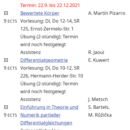
Termin: 22.9. bis 22.12.2021
III
Bewertete Körper
A. Martín Pizarro
9
Vorlesung: Di, Do 12-14, SR
ECTS
125, Ernst-Zermelo-Str. 1
Übung (2-stündig): Termin
wird noch festgelegt
Assistenz
R. Jaoui
III
Differentialgeometrie
E. Kuwert
9
Vorlesung: Di, Do 10-12, SR
ECTS
226, Hermann-Herder-Str. 10
Übung (2-stündig): Termin
wird noch festgelegt
Assistenz
J. Metsch
III
Einführung in Theorie und
S. Bartels,
9
Numerik partieller
M. Růžička
ECTS
Differentialgleichungen