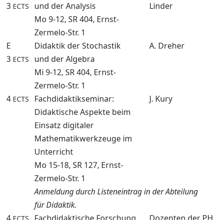
3
und der Analysis
Linder
ECTS
Mo 9-12, SR 404, Ernst-
Zermelo-Str. 1
E
Didaktik der Stochastik
A. Dreher
3
und der Algebra
ECTS
Mi 9-12, SR 404, Ernst-
Zermelo-Str. 1
4
Fachdidaktikseminar:
J. Kury
ECTS
Didaktische Aspekte beim
Einsatz digitaler
Mathematikwerkzeuge im
Unterricht
Mo 15-18, SR 127, Ernst-
Zermelo-Str. 1
Anmeldung durch Listeneintrag in der Abteilung
für Didaktik.
4
Fachdidaktische Forschung
Dozenten der PH
ECTS