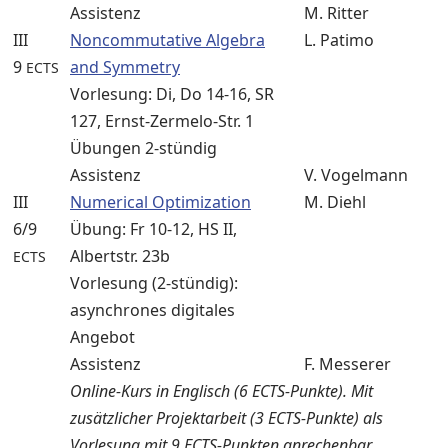
Assistenz
M. Ritter
III
Noncommutative Algebra
L. Patimo
9
and Symmetry
ECTS
Vorlesung: Di, Do 14-16, SR
127, Ernst-Zermelo-Str. 1
Übungen 2-stündig
Assistenz
V. Vogelmann
III
Numerical Optimization
M. Diehl
6/9
Übung: Fr 10-12, HS II,
Albertstr. 23b
ECTS
Vorlesung (2-stündig):
asynchrones digitales
Angebot
Assistenz
F. Messerer
Online-Kurs in Englisch (6 ECTS-Punkte). Mit
zusätzlicher Projektarbeit (3 ECTS-Punkte) als
Vorlesung mit 9 ECTS-Punkten anrechenbar.