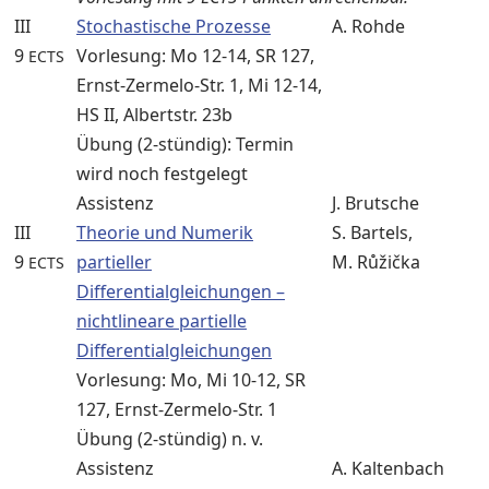
III
Stochastische Prozesse
A. Rohde
9
Vorlesung: Mo 12-14, SR 127,
ECTS
Ernst-Zermelo-Str. 1, Mi 12-14,
HS II, Albertstr. 23b
Übung (2-stündig): Termin
wird noch festgelegt
Assistenz
J. Brutsche
III
Theorie und Numerik
S. Bartels,
9
partieller
M. Růžička
ECTS
Differentialgleichungen –
nichtlineare partielle
Differentialgleichungen
Vorlesung: Mo, Mi 10-12, SR
127, Ernst-Zermelo-Str. 1
Übung (2-stündig) n. v.
Assistenz
A. Kaltenbach