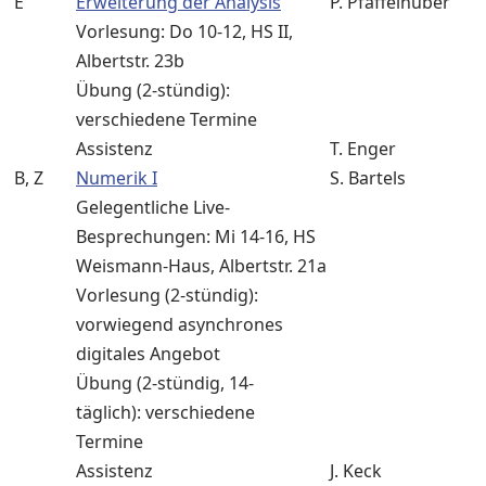
E
Erweiterung der Analysis
P. Pfaffelhuber
Vorlesung: Do 10-12, HS II,
Albertstr. 23b
Übung (2-stündig):
verschiedene Termine
Assistenz
T. Enger
B, Z
Numerik I
S. Bartels
Gelegentliche Live-
Besprechungen: Mi 14-16, HS
Weismann-Haus, Albertstr. 21a
Vorlesung (2-stündig):
vorwiegend asynchrones
digitales Angebot
Übung (2-stündig, 14-
täglich): verschiedene
Termine
Assistenz
J. Keck