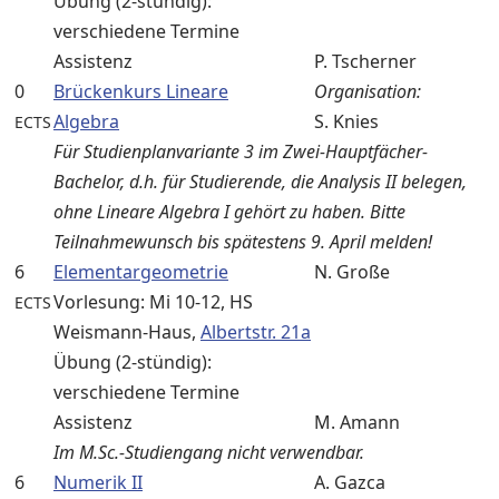
Übung (2-stündig):
verschiedene Termine
Assistenz
P. Tscherner
0
Brückenkurs Lineare
Organisation:
Algebra
S. Knies
ECTS
Für Studienplanvariante 3 im Zwei-Hauptfächer-
Bachelor, d.h. für Studierende, die Analysis II belegen,
ohne Lineare Algebra I gehört zu haben. Bitte
Teilnahmewunsch bis spätestens 9. April melden!
6
Elementargeometrie
N. Große
Vorlesung: Mi 10-12, HS
ECTS
Weismann-Haus,
Albertstr. 21a
Übung (2-stündig):
verschiedene Termine
Assistenz
M. Amann
Im M.Sc.-Studiengang nicht verwendbar.
6
Numerik II
A. Gazca