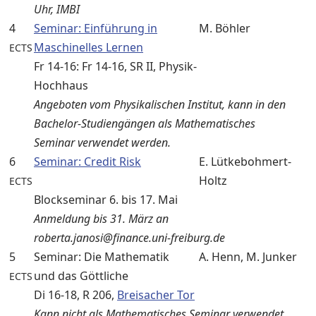
Uhr, IMBI
4
Seminar: Einführung in
M. Böhler
Maschinelles Lernen
ECTS
Fr 14-16: Fr 14-16, SR II, Physik-
Hochhaus
Angeboten vom Physikalischen Institut, kann in den
Bachelor-Studiengängen als Mathematisches
Seminar verwendet werden.
6
Seminar: Credit Risk
E. Lütkebohmert-
Holtz
ECTS
Blockseminar 6. bis 17. Mai
Anmeldung bis 31. März an
roberta.janosi@finance.uni-freiburg.de
5
Seminar: Die Mathematik
A. Henn, M. Junker
und das Göttliche
ECTS
Di 16-18, R 206,
Breisacher Tor
Kann nicht als Mathematisches Seminar verwendet