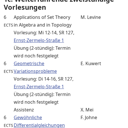
Vorlesungen
6
Applications of Set Theory
M. Levine
in Algebra and in Topology
ECTS
Vorlesung: Mi 12-14, SR 127,
Ernst-Zermelo-Straße 1
Übung (2-stündig): Termin
wird noch festgelegt
6
Geometrische
E. Kuwert
Variationsprobleme
ECTS
Vorlesung: Di 14-16, SR 127,
Ernst-Zermelo-Straße 1
Übung (2-stündig): Termin
wird noch festgelegt
Assistenz
X. Mei
6
Gewöhnliche
F. Johne
Differentialgleichungen
ECTS