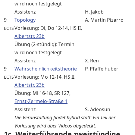
wird noch festgelegt
Assistenz
H. Jakob
9
Topology
A. Martín Pizarro
Vorlesung: Di, Do 12-14, HS II,
ECTS
Albertstr. 23b
Übung (2-stündig): Termin
wird noch festgelegt
Assistenz
X. Ren
9
Wahrscheinlichkeitstheorie
P. Pfaffelhuber
Vorlesung: Mo 12-14, HS II,
ECTS
Albertstr. 23b
Übung: Mi 16-18, SR 127,
Ernst-Zermelo-Straße 1
Assistenz
S. Adeosun
Die Veranstaltung findet hybrid statt: Ein Teil der
Vorlesung wird über Videos abgedeckt.
1c. Weiterführende zweistündige