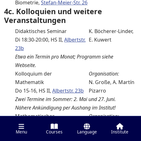
Biometrie,
Stefan-Meier-Str. 26
4c. Kolloquien und weitere
Veranstaltungen
Didaktisches Seminar
K. Böcherer-Linder,
Di 18:30-20:00, HS II,
Albertstr.
E. Kuwert
23b
Etwa ein Termin pro Monat; Programm siehe
Webseite.
Kolloquium der
Organisation:
Mathematik
N. Große, A. Martín
Do 15-16, HS II,
Albertstr. 23b
Pizarro
Zwei Termine im Sommer: 2. Mai und 27. Juni.
Nähere Ankündigung per Aushang im Institut!
Mathematisches
Organisation:
Kolloquium für
A. Huber-Klawitter,
Menu
Courses
Language
Institute
Studierende
M. Junker, A. Martín