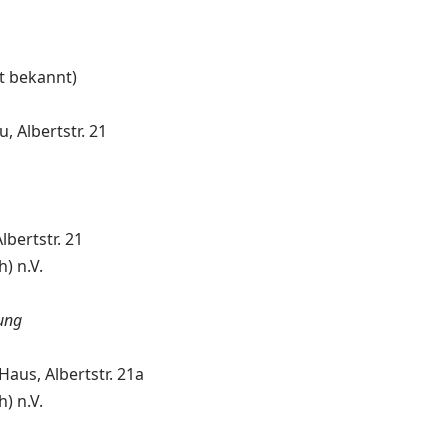
ht bekannt)
, Albertstr. 21
bertstr. 21
) n.V.
tung
aus, Albertstr. 21a
) n.V.