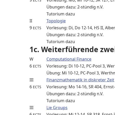
9
Vorlesung: Mo, Mi 10-12, SR 127, E
ECTS
Übungen dazu: 2-stündig n.V.
Tutorium dazu
II
Topologie
9
Vorlesung: Di, Do 12-14, HS II, Alber
ECTS
Übungen dazu: 2-stündig n.V.
Tutorium dazu
1c. Weiterführende zwe
W
Computational Finance
6
Vorlesung: Di 10-12, PC-Pool 3, W
ECTS
Übung: Mi 10-12, PC-Pool 3, Wert
III
Finanzmathematik in diskreter Zeit
6
Vorlesung: Mo 14-16, SR 404, Ernst
ECTS
Übungen dazu: 2-stündig n.V.
Tutorium dazu
III
Lie Groups
6
Vorlesung: Mi 12-14, SR 318, Ernst
ECTS