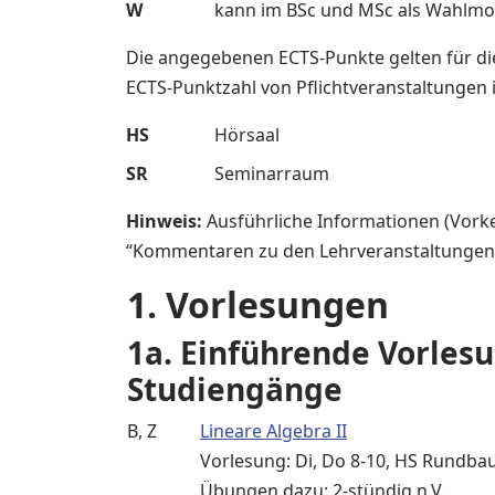
W
kann im BSc und MSc als Wahlmod
Die angegebenen ECTS-Punkte gelten für di
ECTS-Punktzahl von Pflichtveranstaltungen 
HS
Hörsaal
SR
Seminarraum
Hinweis:
Ausführliche Informationen (Vork
“Kommentaren zu den Lehrveranstaltungen 
1. Vorlesungen
1a. Einführende Vorles
Studiengänge
B, Z
Lineare Algebra II
Vorlesung: Di, Do 8-10, HS Rundbau,
Übungen dazu: 2-stündig n.V.