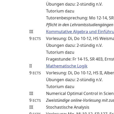
Übungen dazu: 2-stündig n.V.
Tutorium dazu
Tutorenbesprechung: Mo 12-14, SR 
Pflicht in den Lehramtsstudiengäng
III
Kommutative Algebra und Einführu
9
Vorlesung: Di, Do 10-12, HS Weisma
ECTS
Übungen dazu: 2-stündig n.V.
Tutorium dazu
Fragestunde: Fr 14-15, SR 403, Ern
II
Mathematische Logik
9
Vorlesung: Di, Do 10-12, HS II, Alber
ECTS
Übungen dazu: 2-stündig n.V.
Tutorium dazu
III
Numerical Optimal Control in Scie
9
Zweistündige online-Vorlesung mit zus
ECTS
III
Stochastische Analysis