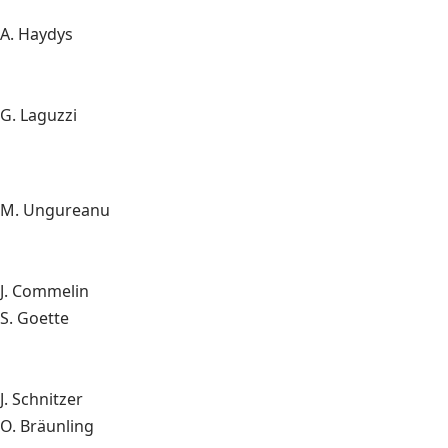
A. Haydys
G. Laguzzi
M. Ungureanu
J. Commelin
S. Goette
J. Schnitzer
O. Bräunling