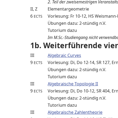
2. Teil der zweisemestrigen Veranstal
II, Z
Elementargeometrie
6
Vorlesung: Fr 10-12, HS Weismann-H
ECTS
Übungen dazu: 2-stündig n.V.
Tutorium dazu
Im M.Sc.-Studiengang nicht verwendba
1b. Weiterführende vie
III
Algebraic Curves
9
Vorlesung: Di, Do 12-14, SR 127, Er
ECTS
Übungen dazu: 2-stündig n.V.
Tutorium dazu
III
Algebraische Topologie II
9
Vorlesung: Di, Do 10-12, SR 404, Er
ECTS
Übungen dazu: 2-stündig n.V.
Tutorium dazu
III
Algebraische Zahlentheorie