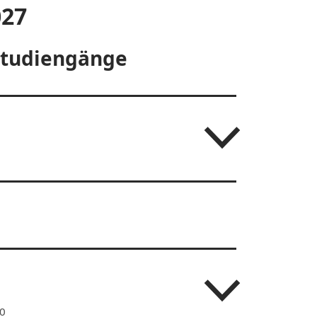
027
 Studiengänge
10